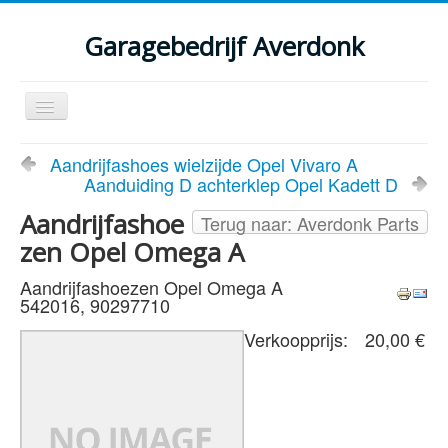
Garagebedrijf Averdonk
Schakelen
navigatie
Welkom
Aandrijfashoes wielzijde Opel Vivaro A
Aanduiding D achterklep Opel Kadett D
Klassiekers en restauratie verslagen
Aandrijfashoe
Terug naar: Averdonk Parts
Diensten
zen Opel Omega A
Parts
Aandrijfashoezen Opel Omega A
542016, 90297710
Occasions
Verkoopprijs:
20,00 €
Kenteken gegevens opvragen
Contact