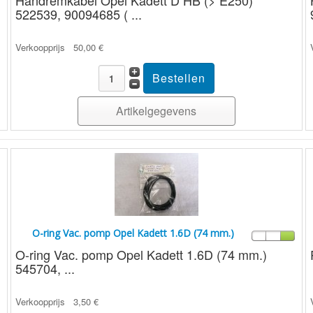
Handremkabel Opel Kadett D HB (> E250)
522539, 90094685 ( ...
Verkoopprijs
50,00 €
Artikelgegevens
O-ring Vac. pomp Opel Kadett 1.6D (74 mm.)
O-ring Vac. pomp Opel Kadett 1.6D (74 mm.)
545704, ...
Verkoopprijs
3,50 €