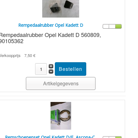
Rempedaalrubber Opel Kadett D
Rempedaalrubber Opel Kadett D 560809,
90105362
Verkoopprijs
7,50 €
Artikelgegevens
Remschoenenset Opel Kadett D/E, Ascona-C,