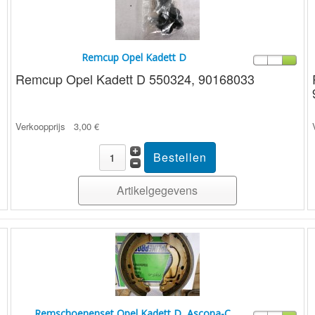
Remcup Opel Kadett D
Remcup Opel Kadett D 550324, 90168033
Verkoopprijs
3,00 €
Artikelgegevens
Remschoenenset Opel Kadett D, Ascona-C,