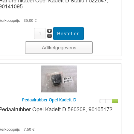
Handremkabel Opel Kadett D Station 522547,
90141095
Verkoopprijs
35,00 €
Artikelgegevens
Pedaalrubber Opel Kadett D
Pedaalrubber Opel Kadett D 560308, 90105172
Verkoopprijs
7,50 €