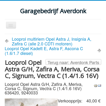
Garagebedrijf Averdonk
Schakelen
navigatie
Welkom
Looprol multiriem Opel Astra J, Insignia A,
Zafira C (alle 2.0 CDTI motoren)
Klassiekers en restauratie verslagen
Looprol Opel Kadett E, Astra F, Ascona C
(1.6/1.7 diesel)
Diensten
Looprol Opel
Terug naar: Averdonk Parts
Parts
Astra G/H, Zafira A, Meriva, Corsa
Occasions
C, Signum, Vectra C (1.4/1.6 16V)
Kenteken gegevens opvragen
Looprol Opel Astra G/H, Zafira A, Meriva,
Corsa C, Signum, Vectra C (1.4/1.6 16V)
Contact
636420, 9240033
Verkoopprijs:
40,00 €