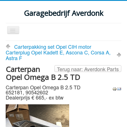
Garagebedrijf Averdonk
Schakelen
navigatie
Welkom
Carterpakking set Opel CIH motor
Carterplug Opel Kadett E, Ascona C, Corsa A,
Klassiekers en restauratie verslagen
Astra F
Diensten
Carterpan
Terug naar: Averdonk Parts
Opel Omega B 2.5 TD
Parts
Carterpan Opel Omega B 2.5 TD
Occasions
652181, 90542602
Dealerprijs € 665,- ex btw
Kenteken gegevens opvragen
Contact