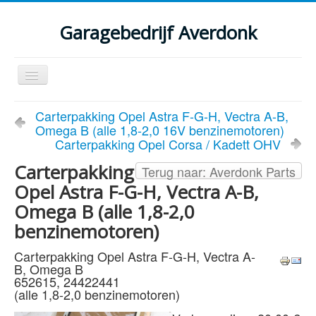
Garagebedrijf Averdonk
Schakelen
navigatie
Welkom
Carterpakking Opel Astra F-G-H, Vectra A-B,
Omega B (alle 1,8-2,0 16V benzinemotoren)
Klassiekers en restauratie verslagen
Carterpakking Opel Corsa / Kadett OHV
Diensten
Carterpakking
Terug naar: Averdonk Parts
Opel Astra F-G-H, Vectra A-B,
Parts
Omega B (alle 1,8-2,0
Occasions
benzinemotoren)
Kenteken gegevens opvragen
Carterpakking Opel Astra F-G-H, Vectra A-
B, Omega B
Contact
652615, 24422441
(alle 1,8-2,0 benzinemotoren)