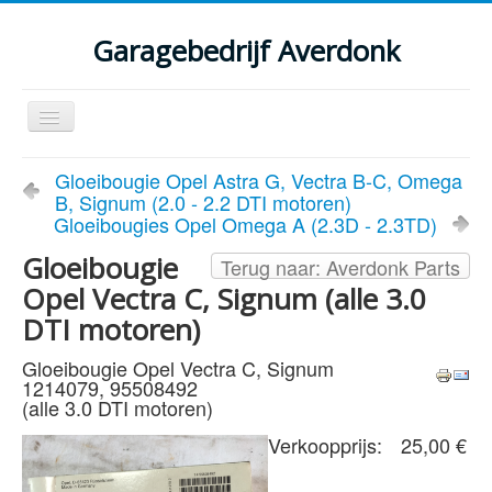
Garagebedrijf Averdonk
Schakelen
navigatie
Welkom
Gloeibougie Opel Astra G, Vectra B-C, Omega
B, Signum (2.0 - 2.2 DTI motoren)
Klassiekers en restauratie verslagen
Gloeibougies Opel Omega A (2.3D - 2.3TD)
Diensten
Gloeibougie
Terug naar: Averdonk Parts
Opel Vectra C, Signum (alle 3.0
Parts
DTI motoren)
Occasions
Gloeibougie Opel Vectra C, Signum
Kenteken gegevens opvragen
1214079, 95508492
(alle 3.0 DTI motoren)
Contact
Verkoopprijs:
25,00 €