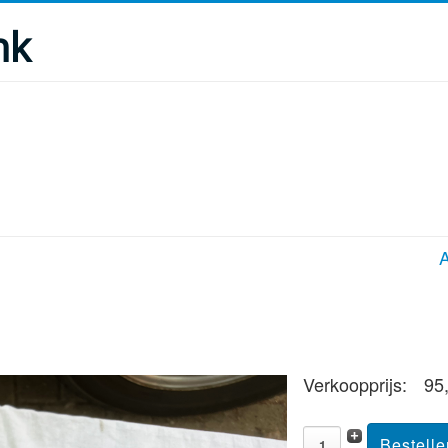
nk
A
Verkoopprijs:
95