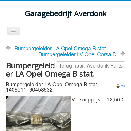
Garagebedrijf Averdonk
Schakelen
navigatie
Welkom
Bumpergeleider LA Opel Omega B stat.
Bumpergeleider LV Opel Corsa D
Klassiekers en restauratie verslagen
Bumpergeleid
Terug naar: Averdonk Parts
Diensten
er LA Opel Omega B stat.
Parts
Bumpergeleider LA Opel Omega B stat.
1406511, 90458932
Occasions
Verkoopprijs:
12,50 €
Kenteken gegevens opvragen
Contact