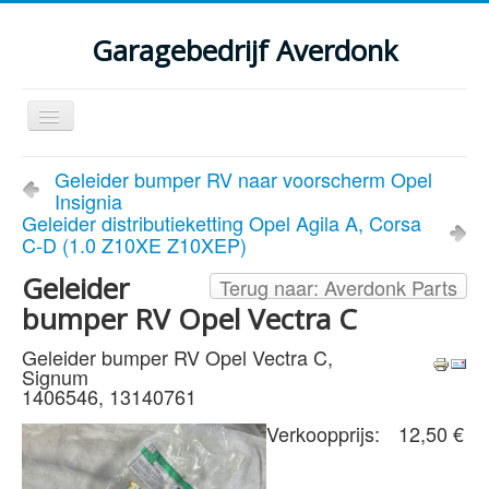
Garagebedrijf Averdonk
Schakelen
navigatie
Welkom
Geleider bumper RV naar voorscherm Opel
Insignia
Klassiekers en restauratie verslagen
Geleider distributieketting Opel Agila A, Corsa
C-D (1.0 Z10XE Z10XEP)
Diensten
Geleider
Terug naar: Averdonk Parts
Parts
bumper RV Opel Vectra C
Occasions
Geleider bumper RV Opel Vectra C,
Signum
Kenteken gegevens opvragen
1406546, 13140761
Contact
Verkoopprijs:
12,50 €