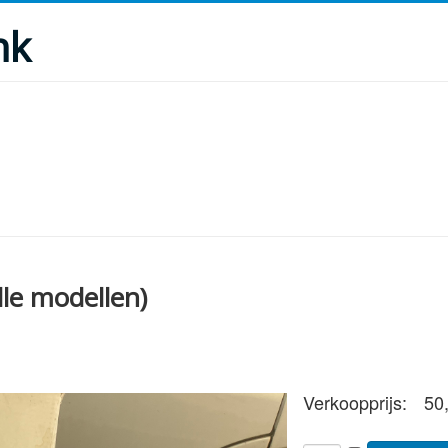
nk
le modellen)
Verkoopprijs:
50