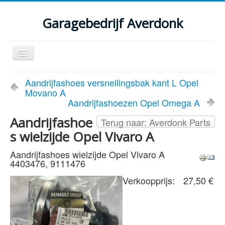
Garagebedrijf Averdonk
Schakelen
navigatie
Welkom
Aandrijfashoes versnellingsbak kant L Opel
Movano A
Klassiekers en restauratie verslagen
Aandrijfashoezen Opel Omega A
Diensten
Aandrijfashoe
Terug naar: Averdonk Parts
s wielzijde Opel Vivaro A
Parts
Aandrijfashoes wielzijde Opel Vivaro A
Occasions
4403476, 9111476
Kenteken gegevens opvragen
Verkoopprijs:
27,50 €
Contact