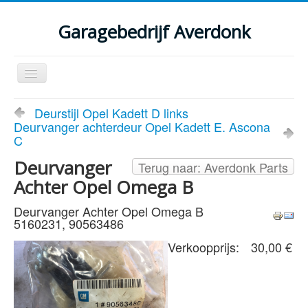
Garagebedrijf Averdonk
Schakelen
navigatie
Welkom
Deurstijl Opel Kadett D links
Deurvanger achterdeur Opel Kadett E. Ascona
Klassiekers en restauratie verslagen
C
Diensten
Deurvanger
Terug naar: Averdonk Parts
Achter Opel Omega B
Parts
Deurvanger Achter Opel Omega B
Occasions
5160231, 90563486
Kenteken gegevens opvragen
Verkoopprijs:
30,00 €
Contact