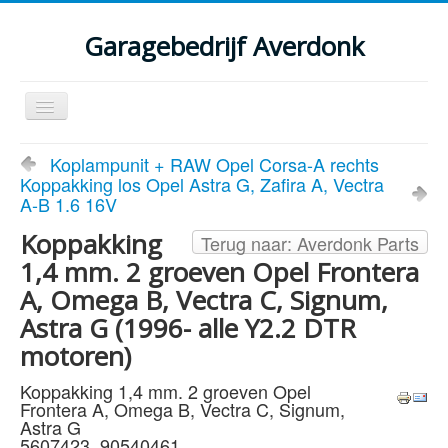
Garagebedrijf Averdonk
Schakelen
navigatie
Welkom
Koplampunit + RAW Opel Corsa-A rechts
Koppakking los Opel Astra G, Zafira A, Vectra
Klassiekers en restauratie verslagen
A-B 1.6 16V
Diensten
Koppakking
Terug naar: Averdonk Parts
1,4 mm. 2 groeven Opel Frontera
Parts
A, Omega B, Vectra C, Signum,
Occasions
Astra G (1996- alle Y2.2 DTR
Kenteken gegevens opvragen
motoren)
Contact
Koppakking 1,4 mm. 2 groeven Opel
Frontera A, Omega B, Vectra C, Signum,
Astra G
5607423, 90540461