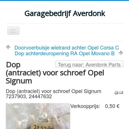
Garagebedrijf Averdonk
Schakelen
navigatie
Welkom
Doorvoerbuisje wielrand achter Opel Corsa C
Dop achterdeuropening RA Opel Movano B
Klassiekers en restauratie verslagen
Dop
Terug naar: Averdonk Parts
Diensten
(antraciet) voor schroef Opel
Parts
Signum
Occasions
Dop (antraciet) voor schroef Opel Signum
7237903, 24447632
Kenteken gegevens opvragen
Verkoopprijs:
0,50 €
Contact