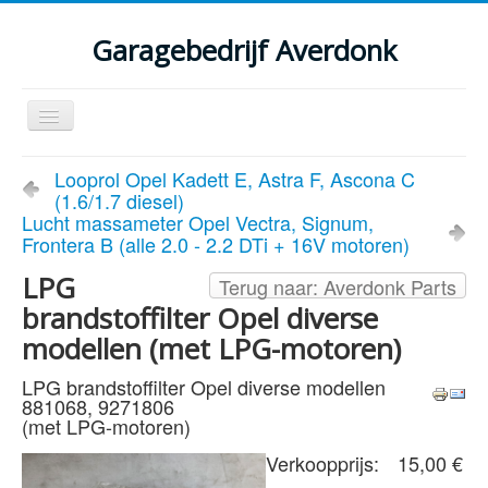
Garagebedrijf Averdonk
Schakelen
navigatie
Welkom
Looprol Opel Kadett E, Astra F, Ascona C
(1.6/1.7 diesel)
Klassiekers en restauratie verslagen
Lucht massameter Opel Vectra, Signum,
Frontera B (alle 2.0 - 2.2 DTi + 16V motoren)
Diensten
LPG
Terug naar: Averdonk Parts
Parts
brandstoffilter Opel diverse
Occasions
modellen (met LPG-motoren)
Kenteken gegevens opvragen
LPG brandstoffilter Opel diverse modellen
881068, 9271806
Contact
(met LPG-motoren)
Verkoopprijs:
15,00 €