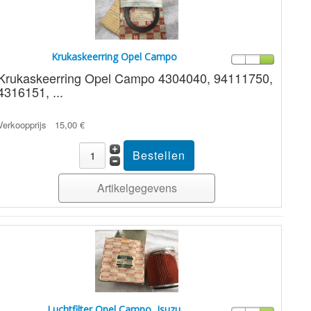
Krukaskeerring Opel Campo
Krukaskeerring Opel Campo 4304040, 94111750,
4316151, ...
Verkoopprijs
15,00 €
Artikelgegevens
Luchtfilter Opel Campo, Isuzu