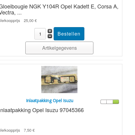
Gloeibougie NGK Y104R Opel Kadett E, Corsa A,
Vectra, ...
Verkoopprijs
25,00 €
Artikelgegevens
Inlaatpakking Opel Isuzu
Inlaatpakking Opel Isuzu 97045366
Verkoopprijs
7,50 €