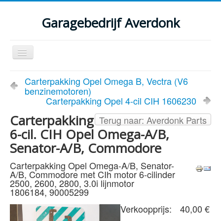
Garagebedrijf Averdonk
Schakelen
navigatie
Welkom
Carterpakking Opel Omega B, Vectra (V6
benzinemotoren)
Klassiekers en restauratie verslagen
Carterpakking Opel 4-cil CIH 1606230
Diensten
Carterpakking
Terug naar: Averdonk Parts
6-cil. CIH Opel Omega-A/B,
Parts
Senator-A/B, Commodore
Occasions
Carterpakking Opel Omega-A/B, Senator-
Kenteken gegevens opvragen
A/B, Commodore met CIh motor 6-cilinder
2500, 2600, 2800, 3.0i lijnmotor
Contact
1806184, 90005299
Verkoopprijs:
40,00 €