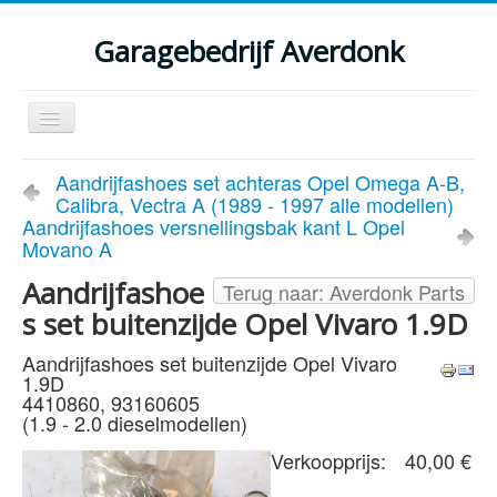
Garagebedrijf Averdonk
Schakelen
navigatie
Welkom
Aandrijfashoes set achteras Opel Omega A-B,
Calibra, Vectra A (1989 - 1997 alle modellen)
Klassiekers en restauratie verslagen
Aandrijfashoes versnellingsbak kant L Opel
Movano A
Diensten
Aandrijfashoe
Terug naar: Averdonk Parts
Parts
s set buitenzijde Opel Vivaro 1.9D
Occasions
Aandrijfashoes set buitenzijde Opel Vivaro
1.9D
Kenteken gegevens opvragen
4410860, 93160605
(1.9 - 2.0 dieselmodellen)
Contact
Verkoopprijs:
40,00 €