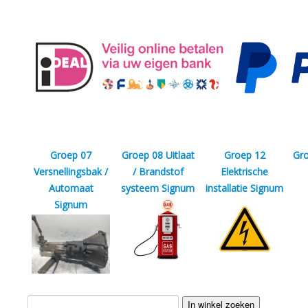
Groep 07
Groep 08 Uitlaat
Groep 12
Gro
Versnellingsbak /
/ Brandstof
Elektrische
Automaat
systeem Signum
installatie Signum
Signum