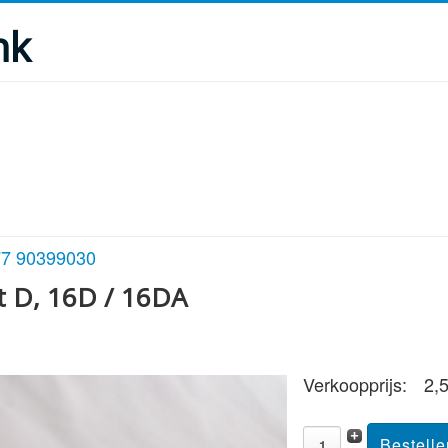
nk
-77 90399030
t D, 16D / 16DA
Verkoopprijs:
2,