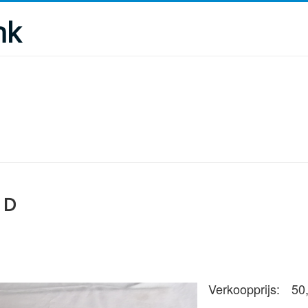
nk
 D
Verkoopprijs:
50