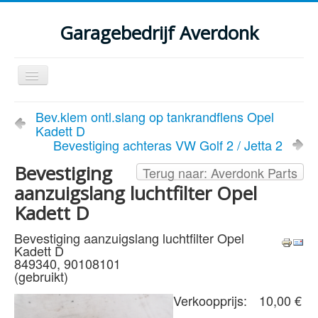
Garagebedrijf Averdonk
Schakelen
navigatie
Welkom
Bev.klem ontl.slang op tankrandflens Opel
Kadett D
Klassiekers en restauratie verslagen
Bevestiging achteras VW Golf 2 / Jetta 2
Diensten
Bevestiging
Terug naar: Averdonk Parts
aanzuigslang luchtfilter Opel
Parts
Kadett D
Occasions
Bevestiging aanzuigslang luchtfilter Opel
Kenteken gegevens opvragen
Kadett D
849340, 90108101
Contact
(gebruikt)
Verkoopprijs:
10,00 €