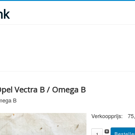
nk
Opel Vectra B / Omega B
Omega B
Verkoopprijs:
75