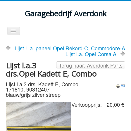
Garagebedrijf Averdonk
Schakelen
navigatie
Welkom
Lijst L.a. paneel Opel Rekord-C, Commodore-A
Lijst l.a. Opel Corsa A
Klassiekers en restauratie verslagen
Lijst l.a.3
Terug naar: Averdonk Parts
Diensten
drs.Opel Kadett E, Combo
Parts
Lijst l.a.3 drs. Kadett E, Combo
171810, 90312407
Occasions
blauw/grijs zilver streep
Kenteken gegevens opvragen
Verkoopprijs:
20,00 €
Contact