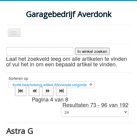
Garagebedrijf Averdonk
Schakelen
navigatie
Welkom
Laat het zoekveld leeg om alle artikelen te vinden
Klassiekers en restauratie verslagen
of vul het in om een bepaald artikel te vinden.
Diensten
Sorteren op
Parts
Korte beschrijving artikel Aflopende volgorde
Occasions
Pagina 4 van 8
Resultaten 73 - 96 van 192
Kenteken gegevens opvragen
Contact
Astra G