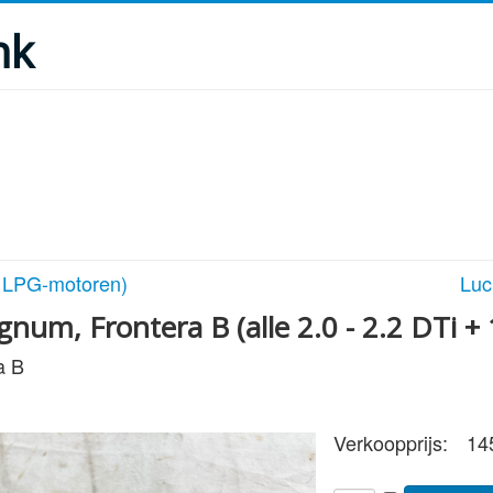
nk
t LPG-motoren)
Luc
num, Frontera B (alle 2.0 - 2.2 DTi 
a B
Verkoopprijs:
14