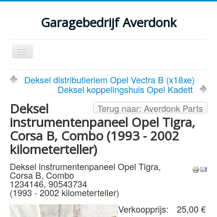
Garagebedrijf Averdonk
Schakelen
navigatie
Welkom
Deksel distributieriem Opel Vectra B (x18xe)
Deksel koppelingshuis Opel Kadett
Klassiekers en restauratie verslagen
Deksel
Terug naar: Averdonk Parts
Diensten
instrumentenpaneel Opel Tigra,
Parts
Corsa B, Combo (1993 - 2002
kilometerteller)
Occasions
Deksel instrumentenpaneel Opel Tigra,
Kenteken gegevens opvragen
Corsa B, Combo
1234146, 90543734
Contact
(1993 - 2002 kilometerteller)
Verkoopprijs:
25,00 €