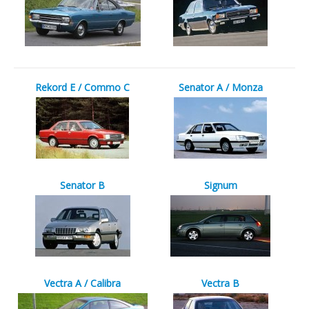
Rekord E / Commo C
Senator A / Monza
Senator B
Signum
Vectra A / Calibra
Vectra B