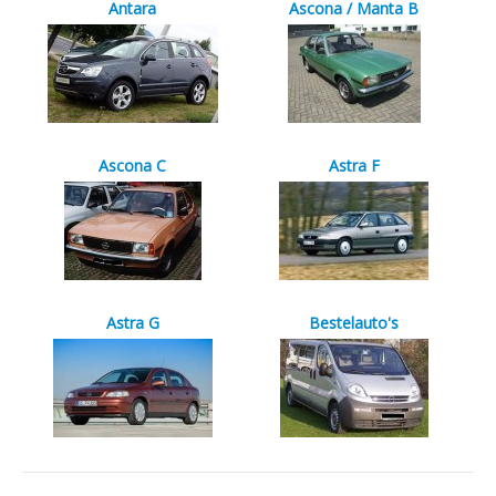
Antara
Ascona / Manta B
Ascona C
Astra F
Astra G
Bestelauto's