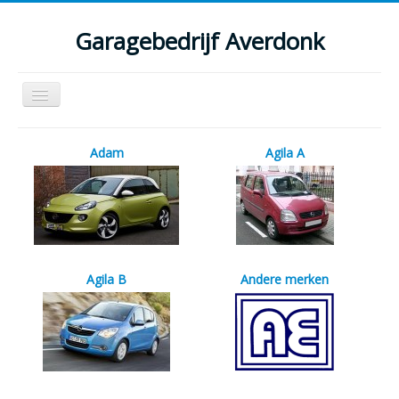
Garagebedrijf Averdonk
Schakelen
navigatie
Welkom
Adam
Agila A
Klassiekers en restauratie verslagen
Diensten
Parts
Occasions
Agila B
Andere merken
Kenteken gegevens opvragen
Contact