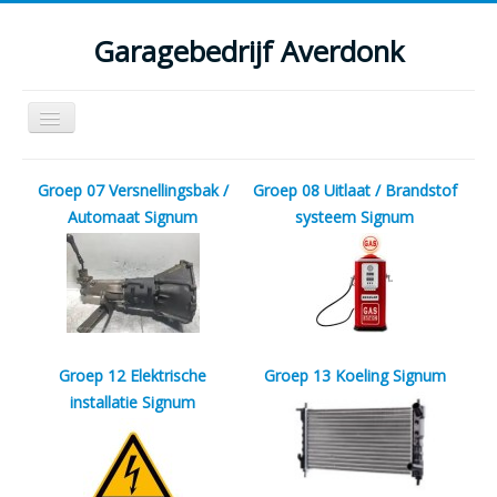
Garagebedrijf Averdonk
Schakelen
navigatie
Welkom
Groep 07 Versnellingsbak /
Groep 08 Uitlaat / Brandstof
Klassiekers en restauratie verslagen
Automaat Signum
systeem Signum
Diensten
Parts
Occasions
Groep 12 Elektrische
Groep 13 Koeling Signum
Kenteken gegevens opvragen
installatie Signum
Contact